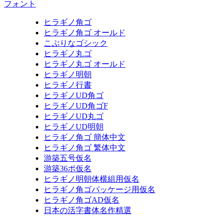
フォント
ヒラギノ角ゴ
ヒラギノ角ゴ オールド
こぶりなゴシック
ヒラギノ丸ゴ
ヒラギノ丸ゴ オールド
ヒラギノ明朝
ヒラギノ行書
ヒラギノUD角ゴ
ヒラギノUD角ゴF
ヒラギノUD丸ゴ
ヒラギノUD明朝
ヒラギノ角ゴ 簡体中文
ヒラギノ角ゴ 繁体中文
游築五号仮名
游築36ポ仮名
ヒラギノ明朝体横組用仮名
ヒラギノ角ゴパッケージ用仮名
ヒラギノ角ゴAD仮名
日本の活字書体名作精選