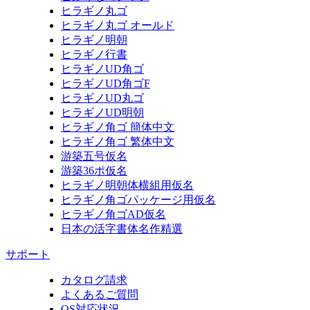
ヒラギノ丸ゴ
ヒラギノ丸ゴ オールド
ヒラギノ明朝
ヒラギノ行書
ヒラギノUD角ゴ
ヒラギノUD角ゴF
ヒラギノUD丸ゴ
ヒラギノUD明朝
ヒラギノ角ゴ 簡体中文
ヒラギノ角ゴ 繁体中文
游築五号仮名
游築36ポ仮名
ヒラギノ明朝体横組用仮名
ヒラギノ角ゴパッケージ用仮名
ヒラギノ角ゴAD仮名
日本の活字書体名作精選
サポート
カタログ請求
よくあるご質問
OS対応状況