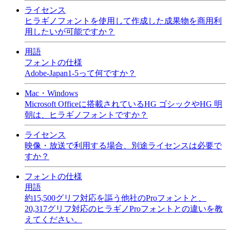
ライセンス
ヒラギノフォントを使用して作成した成果物を商用利
用したいが可能ですか？
用語
フォントの仕様
Adobe-Japan1-5って何ですか？
Mac・Windows
Microsoft Officeに搭載されているHG ゴシックやHG 明
朝は、ヒラギノフォントですか？
ライセンス
映像・放送で利用する場合、別途ライセンスは必要で
すか？
フォントの仕様
用語
約15,500グリフ対応を謳う他社のProフォントと、
20,317グリフ対応のヒラギノProフォントとの違いを教
えてください。