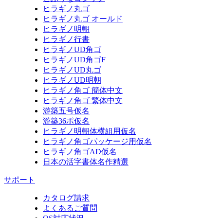
ヒラギノ丸ゴ
ヒラギノ丸ゴ オールド
ヒラギノ明朝
ヒラギノ行書
ヒラギノUD角ゴ
ヒラギノUD角ゴF
ヒラギノUD丸ゴ
ヒラギノUD明朝
ヒラギノ角ゴ 簡体中文
ヒラギノ角ゴ 繁体中文
游築五号仮名
游築36ポ仮名
ヒラギノ明朝体横組用仮名
ヒラギノ角ゴパッケージ用仮名
ヒラギノ角ゴAD仮名
日本の活字書体名作精選
サポート
カタログ請求
よくあるご質問